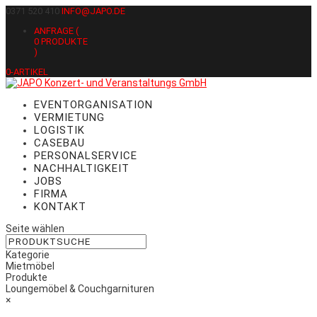
0371 520 410
INFO@JAPO.DE
ANFRAGE (
0
PRODUKTE
)
0-ARTIKEL
EVENTORGANISATION
VERMIETUNG
LOGISTIK
CASEBAU
PERSONALSERVICE
NACHHALTIGKEIT
JOBS
FIRMA
KONTAKT
Seite wählen
Kategorie
Mietmöbel
Produkte
Loungemöbel & Couchgarnituren
×