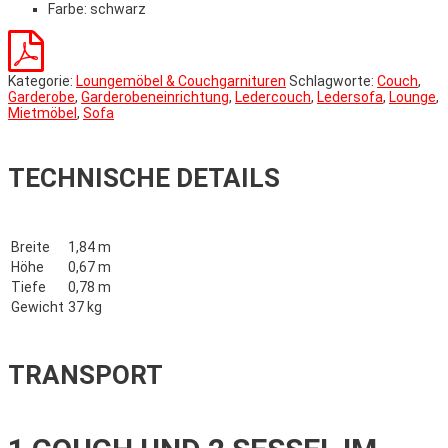
Farbe: schwarz
Kategorie:
Loungemöbel & Couchgarnituren
Schlagworte:
Couch
,
Garderobe
,
Garderobeneinrichtung
,
Ledercouch
,
Ledersofa
,
Lounge
,
Mietmöbel
,
Sofa
TECHNISCHE DETAILS
Breite
1,84 m
Höhe
0,67 m
Tiefe
0,78 m
Gewicht
37 kg
TRANSPORT