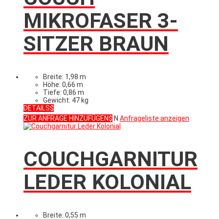
MIKROFASER 3-
SITZER BRAUN
Breite: 1,98 m
Höhe: 0,66 m
Tiefe: 0,86 m
Gewicht: 47 kg
DETAILS
ZUR ANFRAGE HINZUFÜGEN
N
Anfrageliste anzeigen
COUCHGARNITUR
LEDER KOLONIAL
Breite: 0,55 m