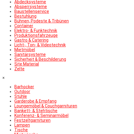
Abdecksysteme
Absperrsysteme
Baustellenservice
Bestuhlung
Bühnen, Podeste & Tribünen
Container
Elektro- & Funktechnik
Produktionsfahrzeuge
Gastro & Catering
Licht-, Ton- & Videotechnik
Mietmöbel
Sanitärsysteme
Sicherheit & Beschilderung
Site Material
Zelte
×
Barhocker
Outdoor
Stühle
Garderobe & Empfang
Loungemöbel & Couchgarnituren
Bankett- & Stehtische
Konferenz- & Seminarmöbel
Festzeltgarnituren
Lampen
Tische