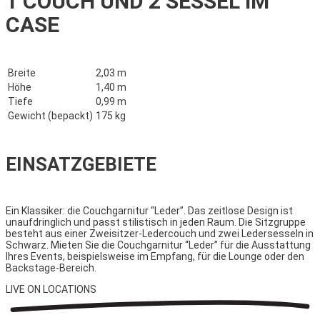
1 COUCH UND 2 SESSEL IM
CASE
Breite
2,03 m
Höhe
1,40 m
Tiefe
0,99 m
Gewicht (bepackt)
175 kg
EINSATZGEBIETE
Ein Klassiker: die Couchgarnitur “Leder”. Das zeitlose Design ist
unaufdringlich und passt stilistisch in jeden Raum. Die Sitzgruppe
besteht aus einer Zweisitzer-Ledercouch und zwei Ledersesseln in
Schwarz. Mieten Sie die Couchgarnitur “Leder” für die Ausstattung
Ihres Events, beispielsweise im Empfang, für die Lounge oder den
Backstage-Bereich.
LIVE ON
LOCATIONS