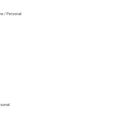
e / Personal
rsonal