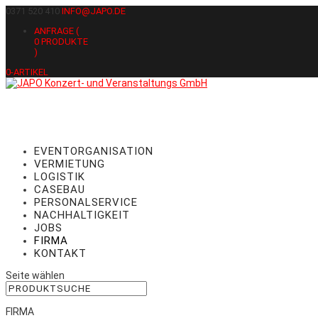
0371 520 410
INFO@JAPO.DE
ANFRAGE (
0
PRODUKTE
)
0-ARTIKEL
EVENTORGANISATION
VERMIETUNG
LOGISTIK
CASEBAU
PERSONALSERVICE
NACHHALTIGKEIT
JOBS
FIRMA
KONTAKT
Seite wählen
FIRMA