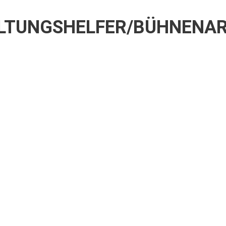
LTUNGSHELFER/BÜHNENARB