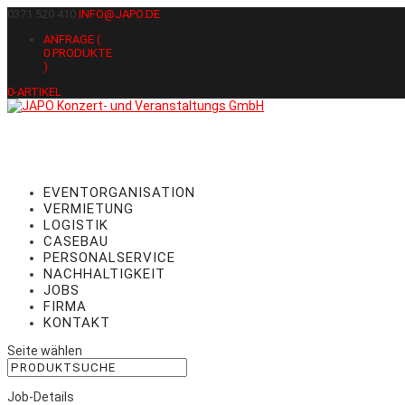
0371 520 410
INFO@JAPO.DE
ANFRAGE (
0
PRODUKTE
)
0-ARTIKEL
EVENTORGANISATION
VERMIETUNG
LOGISTIK
CASEBAU
PERSONALSERVICE
NACHHALTIGKEIT
JOBS
FIRMA
KONTAKT
Seite wählen
Job-Details