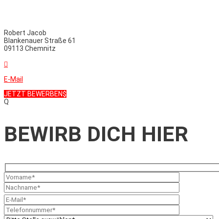
Robert Jacob
Blankenauer Straße 61
09113 Chemnitz

E-Mail
JETZT BEWERBEN
Q
BEWIRB DICH HIER
Bitte
Bitte
lasse
lasse
dieses
dieses