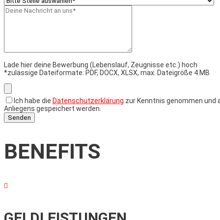
Feld
Feld
leer.
leer.
Lade hier deine Bewerbung (Lebenslauf, Zeugnisse etc.) hoch
*zulässige Dateiformate: PDF, DOCX, XLSX, max. Dateigröße 4 MB
Ich habe die
Datenschutzerklärung
zur Kenntnis genommen und ak
Anliegens gespeichert werden.
BENEFITS

GELDLEISTUNGEN