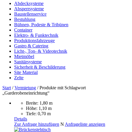
Abdecksysteme
Absperrsysteme
Baustellenservice
Bestuhlung
Bühnen, Podeste & Tribünen
Container
Elektro- & Funktechnik
Produktionsfahrzeuge
Gastro & Catering
Licht-, Ton- & Videotechnik
Mietmöbel
Sanitärsysteme
Sicherheit & Beschilderung
Site Material
Zelte
Start
/
Vermietung
/ Produkte mit Schlagwort
„Garderobeneinrichtung“
Breite: 1,80 m
Höhe: 1,10 m
Tiefe: 0,70 m
Details
Zur Anfrage hinzufügen
N
Anfrageliste anzeigen