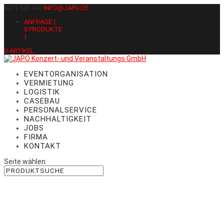
0371 520 410
INFO@JAPO.DE
ANFRAGE (
0
PRODUKTE
)
0-ARTIKEL
EVENTORGANISATION
VERMIETUNG
LOGISTIK
CASEBAU
PERSONALSERVICE
NACHHALTIGKEIT
JOBS
FIRMA
KONTAKT
Seite wählen