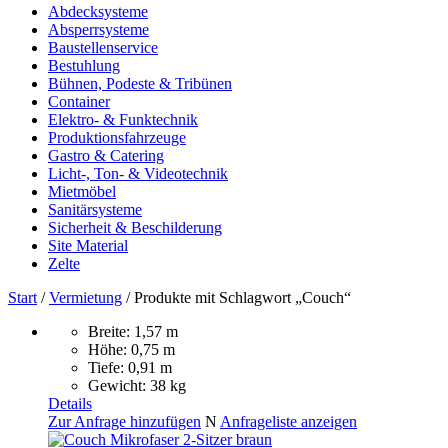
Abdecksysteme
Absperrsysteme
Baustellenservice
Bestuhlung
Bühnen, Podeste & Tribünen
Container
Elektro- & Funktechnik
Produktionsfahrzeuge
Gastro & Catering
Licht-, Ton- & Videotechnik
Mietmöbel
Sanitärsysteme
Sicherheit & Beschilderung
Site Material
Zelte
Start
/
Vermietung
/ Produkte mit Schlagwort „Couch“
Breite: 1,57 m
Höhe: 0,75 m
Tiefe: 0,91 m
Gewicht: 38 kg
Details
Zur Anfrage hinzufügen
N
Anfrageliste anzeigen