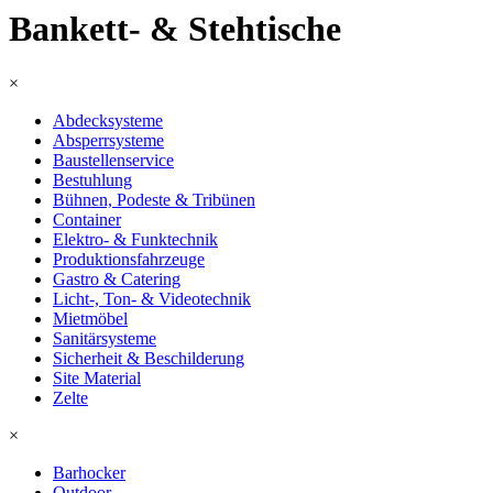
Bankett- & Stehtische
×
Abdecksysteme
Absperrsysteme
Baustellenservice
Bestuhlung
Bühnen, Podeste & Tribünen
Container
Elektro- & Funktechnik
Produktionsfahrzeuge
Gastro & Catering
Licht-, Ton- & Videotechnik
Mietmöbel
Sanitärsysteme
Sicherheit & Beschilderung
Site Material
Zelte
×
Barhocker
Outdoor