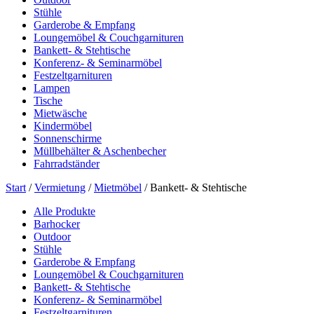
Stühle
Garderobe & Empfang
Loungemöbel & Couchgarnituren
Bankett- & Stehtische
Konferenz- & Seminarmöbel
Festzeltgarnituren
Lampen
Tische
Mietwäsche
Kindermöbel
Sonnenschirme
Müllbehälter & Aschenbecher
Fahrradständer
Start
/
Vermietung
/
Mietmöbel
/ Bankett- & Stehtische
Alle Produkte
Barhocker
Outdoor
Stühle
Garderobe & Empfang
Loungemöbel & Couchgarnituren
Bankett- & Stehtische
Konferenz- & Seminarmöbel
Festzeltgarnituren