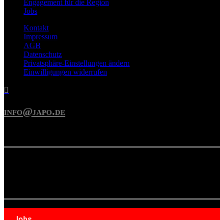
Engagement für die Region
Jobs
Kontakt
Impressum
AGB
Datenschutz
Privatsphäre-Einstellungen ändern
Einwilligungen widerrufen

info@japo.de
Jobs