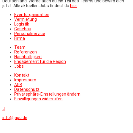
Deutschland. Werde auch du ein Teil des Teams und bewirb dich
jetzt. Alle aktuellen Jobs findest du
hier
.
Eventorganisation
Vermietung
Logistik
Casebau
Personalservice
Firma
Team
Referenzen
Nachhaltigkeit
Engagement für die Region
Jobs
Kontakt
Impressum
AGB
Datenschutz
Privatsphäre-Einstellungen ändern
Einwilligungen widerrufen

info@japo.de