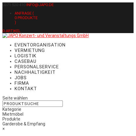
0371 520 410
INFO@JAPO.DE
ANFRAGE (
0
PRODUKTE
)
0-ARTIKEL
EVENTORGANISATION
VERMIETUNG
LOGISTIK
CASEBAU
PERSONALSERVICE
NACHHALTIGKEIT
JOBS
FIRMA
KONTAKT
Seite wählen
Kategorie
Mietmöbel
Produkte
Garderobe & Empfang
×