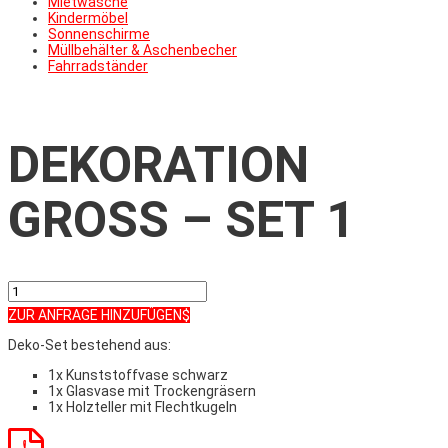
Mietwäsche
Kindermöbel
Sonnenschirme
Müllbehälter & Aschenbecher
Fahrradständer
DEKORATION
GROSS – SET 1
Dekoration
groß
ZUR ANFRAGE HINZUFÜGEN
-
Set
Deko-Set bestehend aus:
1
Menge
1x Kunststoffvase schwarz
1x Glasvase mit Trockengräsern
1x Holzteller mit Flechtkugeln