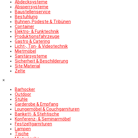
Abdecksysteme
Absperrsysteme
Baustellenservice
Bestuhlung
Bühnen, Podeste & Tribünen
Container
Elektro- & Funktechnik
Produktionsfahrzeuge
Gastro & Catering
Licht-, Ton- & Videotechnik
Mietmöbel
Sanitärsysteme
Sicherheit & Beschilderung
Site Material
Zelte
×
Barhocker
Outdoor
Stühle
Garderobe & Empfang
Loungemöbel & Couchgarnituren
Bankett- & Stehtische
Konferenz- & Seminarmöbel
Festzeltgarnituren
Lampen
Tische