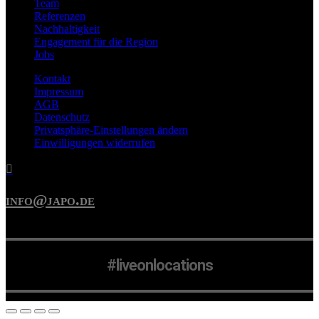
Team
Referenzen
Nachhaltigkeit
Engagement für die Region
Jobs
Kontakt
Impressum
AGB
Datenschutz
Privatsphäre-Einstellungen ändern
Einwilligungen widerrufen

info@japo.de
#liveonlocations
© JAPO KONZERT- UND VERANSTALTUNGS GMBH 2026