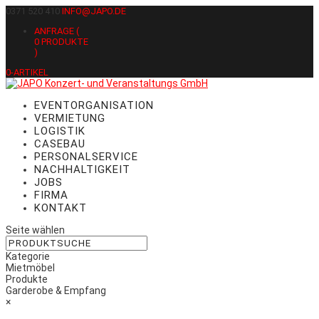
0371 520 410
INFO@JAPO.DE
ANFRAGE (
0
PRODUKTE
)
0-ARTIKEL
EVENTORGANISATION
VERMIETUNG
LOGISTIK
CASEBAU
PERSONALSERVICE
NACHHALTIGKEIT
JOBS
FIRMA
KONTAKT
Seite wählen
Kategorie
Mietmöbel
Produkte
Garderobe & Empfang
×