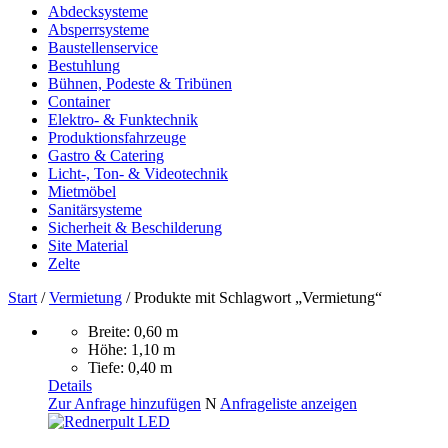
Abdecksysteme
Absperrsysteme
Baustellenservice
Bestuhlung
Bühnen, Podeste & Tribünen
Container
Elektro- & Funktechnik
Produktionsfahrzeuge
Gastro & Catering
Licht-, Ton- & Videotechnik
Mietmöbel
Sanitärsysteme
Sicherheit & Beschilderung
Site Material
Zelte
Start
/
Vermietung
/ Produkte mit Schlagwort „Vermietung“
Breite: 0,60 m
Höhe: 1,10 m
Tiefe: 0,40 m
Details
Zur Anfrage hinzufügen
N
Anfrageliste anzeigen