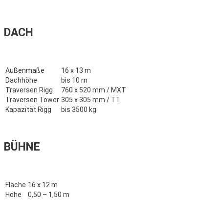
DACH
Außenmaße
16 x 13 m
Dachhöhe
bis 10 m
Traversen Rigg
760 x 520 mm / MXT
Traversen Tower
305 x 305 mm / TT
Kapazität Rigg
bis 3500 kg
BÜHNE
Fläche
16 x 12 m
Höhe
0,50 – 1,50 m