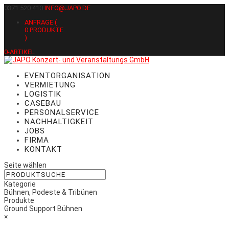
0371 520 410
INFO@JAPO.DE
ANFRAGE (
0
PRODUKTE
)
0-ARTIKEL
EVENTORGANISATION
VERMIETUNG
LOGISTIK
CASEBAU
PERSONALSERVICE
NACHHALTIGKEIT
JOBS
FIRMA
KONTAKT
Seite wählen
Kategorie
Bühnen, Podeste & Tribünen
Produkte
Ground Support Bühnen
×