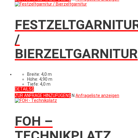
FESTZELTGARNITU
/
BIERZELTGARNITUR
Breite: 4,0 m
Höhe: 4,90 m
Tiefe: 4,0 m
DETAILS
ZUR ANFRAGE HINZUFÜGEN
N
Anfrageliste anzeigen
FOH –
TECHNIKPLATZ