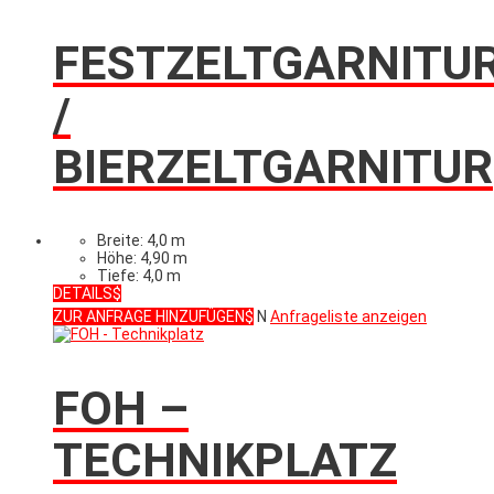
FESTZELTGARNITU
/
BIERZELTGARNITUR
Breite: 4,0 m
Höhe: 4,90 m
Tiefe: 4,0 m
DETAILS
ZUR ANFRAGE HINZUFÜGEN
N
Anfrageliste anzeigen
FOH –
TECHNIKPLATZ