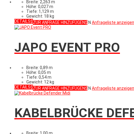
Breite: 2,263 m
Höhe: 0,027 m
Tiefe: 1,129 m
Gewicht: 18 kg
DETAILS
ZUR ANFRAGE HINZUFÜGEN
N
Anfrageliste anzeige
JAPO EVENT PRO
Breite: 0,89 m
Höhe: 0,05 m
Tiefe: 0,54 m
Gewicht: 12 kg
DETAILS
ZUR ANFRAGE HINZUFÜGEN
N
Anfrageliste anzeige
KABELBRÜCKE DEFE
Breite: 1,00 m