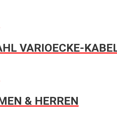
n
AHL VARIOECKE-KABE
n
MEN & HERREN