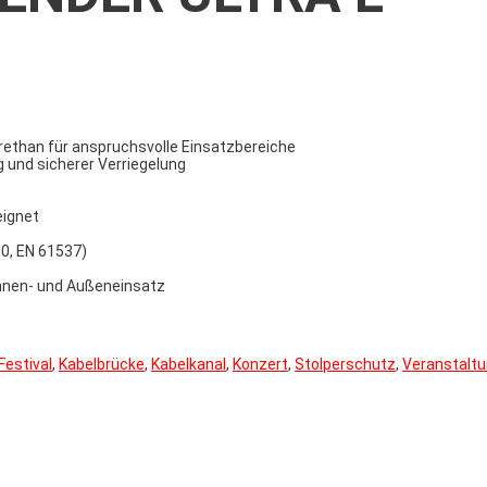
ethan für anspruchsvolle Einsatzbereiche
 und sicherer Verriegelung
eignet
00, EN 61537)
Innen- und Außeneinsatz
Festival
,
Kabelbrücke
,
Kabelkanal
,
Konzert
,
Stolperschutz
,
Veranstalt