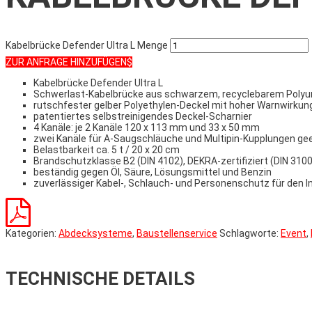
Kabelbrücke Defender Ultra L Menge
ZUR ANFRAGE HINZUFÜGEN
Kabelbrücke Defender Ultra L
Schwerlast-Kabelbrücke aus schwarzem, recyclebarem Polyur
rutschfester gelber Polyethylen-Deckel mit hoher Warnwirkung
patentiertes selbstreinigendes Deckel-Scharnier
4 Kanäle: je 2 Kanäle 120 x 113 mm und 33 x 50 mm
zwei Kanäle für A-Saugschläuche und Multipin-Kupplungen ge
Belastbarkeit ca. 5 t / 20 x 20 cm
Brandschutzklasse B2 (DIN 4102), DEKRA-zertifiziert (DIN 310
beständig gegen Öl, Säure, Lösungsmittel und Benzin
zuverlässiger Kabel-, Schlauch- und Personenschutz für den 
Kategorien:
Abdecksysteme
,
Baustellenservice
Schlagworte:
Event
,
TECHNISCHE DETAILS