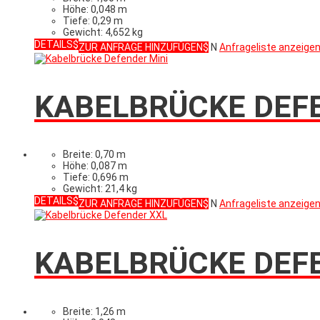
Höhe: 0,048 m
Tiefe: 0,29 m
Gewicht: 4,652 kg
DETAILS
ZUR ANFRAGE HINZUFÜGEN
N
Anfrageliste anzeige
KABELBRÜCKE DEFE
Breite: 0,70 m
Höhe: 0,087 m
Tiefe: 0,696 m
Gewicht: 21,4 kg
DETAILS
ZUR ANFRAGE HINZUFÜGEN
N
Anfrageliste anzeige
KABELBRÜCKE DEF
Breite: 1,26 m