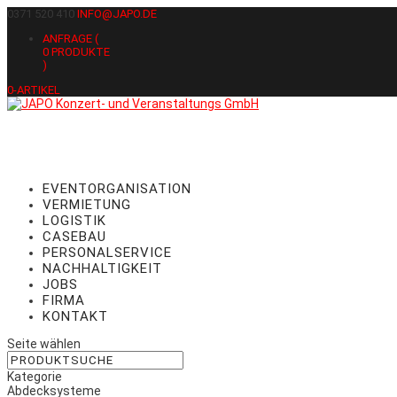
0371 520 410
INFO@JAPO.DE
ANFRAGE (
0
PRODUKTE
)
0-ARTIKEL
EVENTORGANISATION
VERMIETUNG
LOGISTIK
CASEBAU
PERSONALSERVICE
NACHHALTIGKEIT
JOBS
FIRMA
KONTAKT
Seite wählen
Kategorie
Abdecksysteme