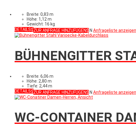
Breite: 0,83 m
Höhe: 1,12 m
Gewicht: 16 kg
DETAILS
ZUR ANFRAGE HINZUFÜGEN
N
Anfrageliste anzeige
BÜHNENGITTER ST
Breite: 6,06 m
Höhe: 2,80 m
Tiefe: 2,44 m
DETAILS
ZUR ANFRAGE HINZUFÜGEN
N
Anfrageliste anzeige
WC-CONTAINER DA