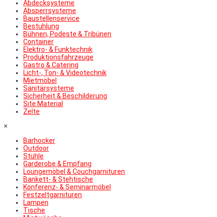
Abdecksysteme
Absperrsysteme
Baustellenservice
Bestuhlung
Bühnen, Podeste & Tribünen
Container
Elektro- & Funktechnik
Produktionsfahrzeuge
Gastro & Catering
Licht-, Ton- & Videotechnik
Mietmöbel
Sanitärsysteme
Sicherheit & Beschilderung
Site Material
Zelte
×
Barhocker
Outdoor
Stühle
Garderobe & Empfang
Loungemöbel & Couchgarnituren
Bankett- & Stehtische
Konferenz- & Seminarmöbel
Festzeltgarnituren
Lampen
Tische