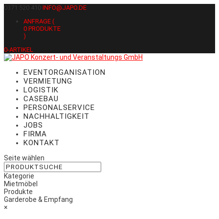
0371 520 410
INFO@JAPO.DE
ANFRAGE (
0
PRODUKTE
)
0-ARTIKEL
EVENTORGANISATION
VERMIETUNG
LOGISTIK
CASEBAU
PERSONALSERVICE
NACHHALTIGKEIT
JOBS
FIRMA
KONTAKT
Seite wählen
Kategorie
Mietmöbel
Produkte
Garderobe & Empfang
×