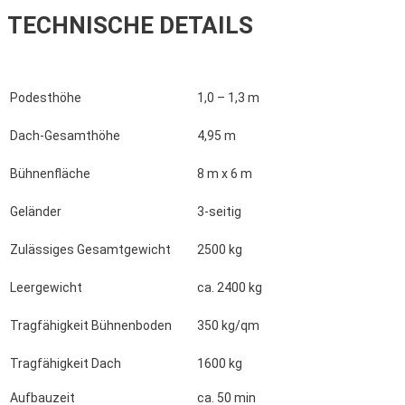
TECHNISCHE DETAILS
Podesthöhe
1,0 – 1,3 m
Dach-Gesamthöhe
4,95 m
Bühnenfläche
8 m x 6 m
Geländer
3-seitig
Zulässiges Gesamtgewicht
2500 kg
Leergewicht
ca. 2400 kg
Tragfähigkeit Bühnenboden
350 kg/qm
Tragfähigkeit Dach
1600 kg
Aufbauzeit
ca. 50 min