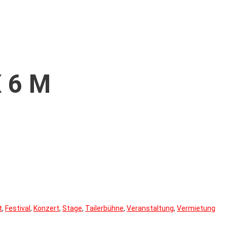
 6 M
t
,
Festival
,
Konzert
,
Stage
,
Tailerbühne
,
Veranstaltung
,
Vermietung