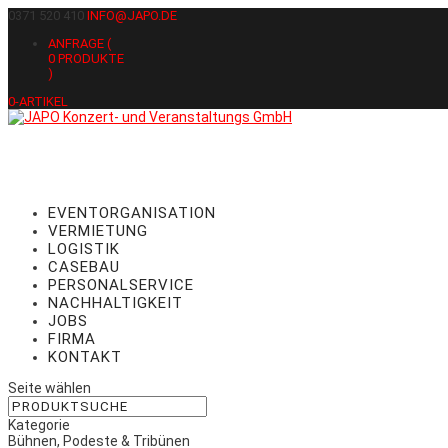
0371 520 410
INFO@JAPO.DE
ANFRAGE (
0
PRODUKTE
)
0-ARTIKEL
EVENTORGANISATION
VERMIETUNG
LOGISTIK
CASEBAU
PERSONALSERVICE
NACHHALTIGKEIT
JOBS
FIRMA
KONTAKT
Seite wählen
Kategorie
Bühnen, Podeste & Tribünen