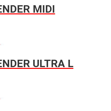
NDER MIDI
n
NDER ULTRA L
n