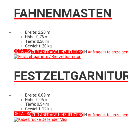
FAHNENMASTEN
Breite: 2,20 m
Höhe: 0,76 m
Tiefe: 0,50 m
Gewicht: 20 kg
DETAILS
ZUR ANFRAGE HINZUFÜGEN
N
Anfrageliste anzeige
FESTZELTGARNITUR
Breite: 0,89 m
Höhe: 0,05 m
Tiefe: 0,54 m
Gewicht: 12 kg
DETAILS
ZUR ANFRAGE HINZUFÜGEN
N
Anfrageliste anzeige