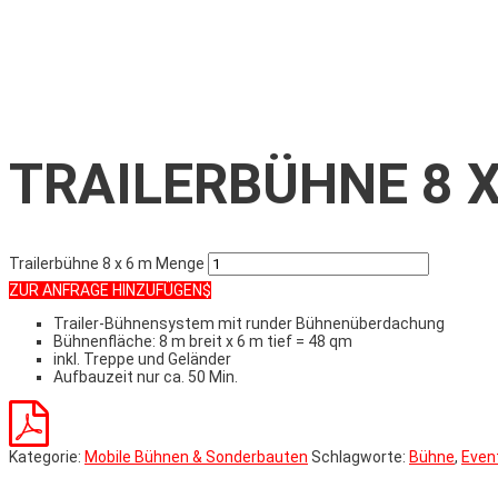
TRAILERBÜHNE 8 X
Trailerbühne 8 x 6 m Menge
ZUR ANFRAGE HINZUFÜGEN
Trailer-Bühnensystem mit runder Bühnenüberdachung
Bühnenfläche: 8 m breit x 6 m tief = 48 qm
inkl. Treppe und Geländer
Aufbauzeit nur ca. 50 Min.
Kategorie:
Mobile Bühnen & Sonderbauten
Schlagworte:
Bühne
,
Even