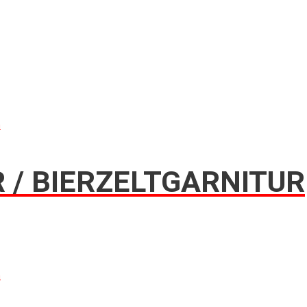
n
 / BIERZELTGARNITUR
n