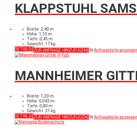
KLAPPSTUHL SAMSO
Breite: 2,40 m
Höhe: 1,10 m
Tiefe: 0,45 m
Gewicht: 17 kg
DETAILS
ZUR ANFRAGE HINZUFÜGEN
N
Anfrageliste anzeige
MANNHEIMER GITTER
Breite: 1,20 m
Höhe: 0,043 m
Tiefe: 0,80 m
Gewicht: 31 kg
DETAILS
ZUR ANFRAGE HINZUFÜGEN
N
Anfrageliste anzeige