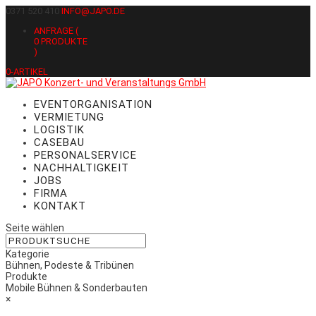
0371 520 410
INFO@JAPO.DE
ANFRAGE (
0
PRODUKTE
)
0-ARTIKEL
EVENTORGANISATION
VERMIETUNG
LOGISTIK
CASEBAU
PERSONALSERVICE
NACHHALTIGKEIT
JOBS
FIRMA
KONTAKT
Seite wählen
Kategorie
Bühnen, Podeste & Tribünen
Produkte
Mobile Bühnen & Sonderbauten
×