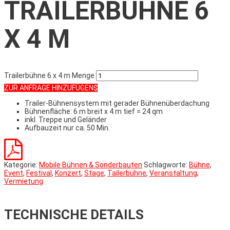
TRAILERBÜHNE 6
X 4 M
Trailerbühne 6 x 4 m Menge
ZUR ANFRAGE HINZUFÜGEN
Trailer-Bühnensystem mit gerader Bühnenüberdachung
Bühnenfläche: 6 m breit x 4 m tief = 24 qm
inkl. Treppe und Geländer
Aufbauzeit nur ca. 50 Min.
Kategorie:
Mobile Bühnen & Sonderbauten
Schlagworte:
Bühne
,
Event
,
Festival
,
Konzert
,
Stage
,
Tailerbühne
,
Veranstaltung
,
Vermietung
TECHNISCHE DETAILS