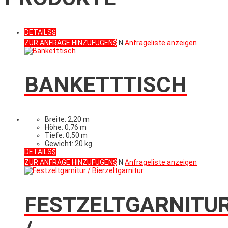
DETAILS
ZUR ANFRAGE HINZUFÜGEN
N
Anfrageliste anzeigen
BANKETTTISCH
Breite: 2,20 m
Höhe: 0,76 m
Tiefe: 0,50 m
Gewicht: 20 kg
DETAILS
ZUR ANFRAGE HINZUFÜGEN
N
Anfrageliste anzeigen
FESTZELTGARNITU