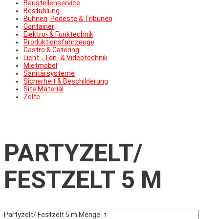
Baustellenservice
Bestuhlung
Bühnen, Podeste & Tribünen
Container
Elektro- & Funktechnik
Produktionsfahrzeuge
Gastro & Catering
Licht-, Ton- & Videotechnik
Mietmöbel
Sanitärsysteme
Sicherheit & Beschilderung
Site Material
Zelte
PARTYZELT/
FESTZELT 5 M
Partyzelt/ Festzelt 5 m Menge