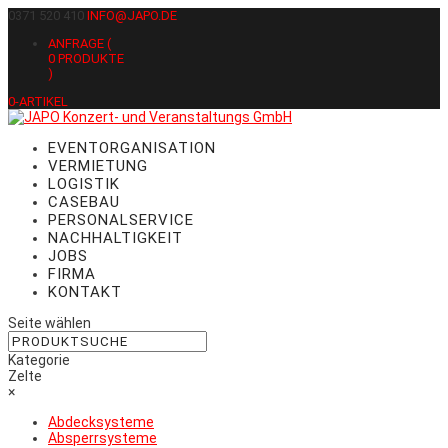
0371 520 410
INFO@JAPO.DE
ANFRAGE (
0
PRODUKTE
)
0-ARTIKEL
EVENTORGANISATION
VERMIETUNG
LOGISTIK
CASEBAU
PERSONALSERVICE
NACHHALTIGKEIT
JOBS
FIRMA
KONTAKT
Seite wählen
Kategorie
Zelte
×
Abdecksysteme
Absperrsysteme