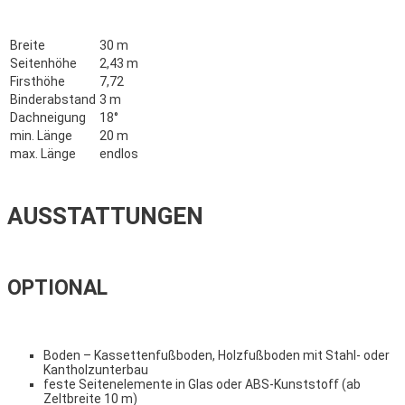
Breite
30 m
Seitenhöhe
2,43 m
Firsthöhe
7,72
Binderabstand
3 m
Dachneigung
18°
min. Länge
20 m
max. Länge
endlos
AUSSTATTUNGEN
OPTIONAL
Boden – Kassettenfußboden, Holzfußboden mit Stahl- oder
Kantholzunterbau
feste Seitenelemente in Glas oder ABS-Kunststoff (ab
Zeltbreite 10 m)