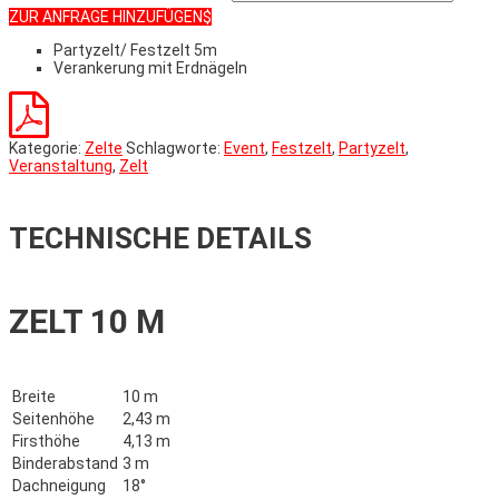
ZUR ANFRAGE HINZUFÜGEN
Partyzelt/ Festzelt 5m
Verankerung mit Erdnägeln
Kategorie:
Zelte
Schlagworte:
Event
,
Festzelt
,
Partyzelt
,
Veranstaltung
,
Zelt
TECHNISCHE DETAILS
ZELT 10 M
Breite
10 m
Seitenhöhe
2,43 m
Firsthöhe
4,13 m
Binderabstand
3 m
Dachneigung
18°