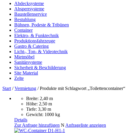
Abdecksysteme
Absperrsysteme
Baustellenservice
Bestuhlung
Bühnen, Podeste & Tribünen
Container
Elektro- & Funktechnik
Produktionsfahrzeuge
Gastro & Catering
Licht-, Ton- & Videotechnik
Mietmöbel
Sanitärsysteme
Sicherheit & Beschilderung
Site Material
Zelte
Start
/
Vermietung
/ Produkte mit Schlagwort „Toilettencontainer“
Breite: 2,40 m
Höhe: 2,50 m
Tiefe: 3,30 m
Gewicht: 1000 kg
Details
Zur Anfrage hinzufügen
N
Anfrageliste anzeigen