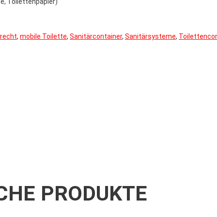
e, Toilettenpapier)
recht
,
mobile Toilette
,
Sanitärcontainer
,
Sanitärsysteme
,
Toilettenco
CHE PRODUKTE