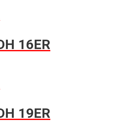
n
DH 16ER
n
DH 19ER