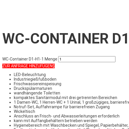
WC-CONTAINER D1
WC-Container D1-H1-1 Menge
ZUR ANFRAGE HINZUFÜGEN
LED-Beleuchtung
Industriegießfußboden
Frischwassereinspeisung
Druckspülarmaturen
wandhängende Toiletten
kompaktes Sanitärmodul mit drei getrennten Bereichen
1 Damen-WC, 1 Herren-WC + 1 Urinal, 1 großzügiges, barrierefre
Notruf-Set, Auffahrrampe für barrierefreien Zugang
Wickeltisch
Anschluss an Frisch- und Abwasserleitungen erforderlich
kann mit Auffangbehältern betrieben werden
Hygienebereich mit Waschbecken und Spiegel, Papierbehälter