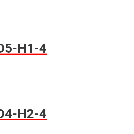
n
D5-H1-4
n
D4-H2-4