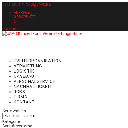
0371 520 410
INFO@JAPO.DE
ANFRAGE (
0
PRODUKTE
)
0-ARTIKEL
EVENTORGANISATION
VERMIETUNG
LOGISTIK
CASEBAU
PERSONALSERVICE
NACHHALTIGKEIT
JOBS
FIRMA
KONTAKT
Seite wählen
Kategorie
Sanitärsysteme