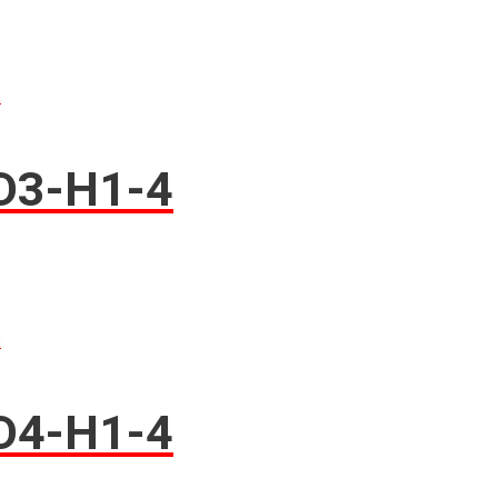
n
D3-H1-4
n
D4-H1-4