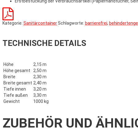
Erstbestückung der Verbrauchsartikel (Papierhandtücher, Seif
Kategorie:
Sanitärcontainer
Schlagworte:
barrierefrei
,
behindertenge
TECHNISCHE DETAILS
Höhe
2,15 m
Höhe gesamt
2,50 m
Breite
2,30 m
Breite gesamt
2,40 m
Tiefe innen
3,20 m
Tiefe außen
3,30 m
Gewicht
1000 kg
ZUBEHÖR UND ÄHNLI