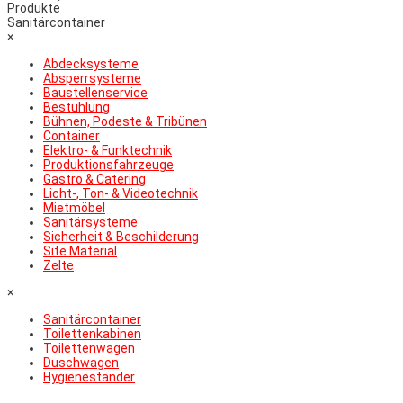
Produkte
Sanitärcontainer
×
Abdecksysteme
Absperrsysteme
Baustellenservice
Bestuhlung
Bühnen, Podeste & Tribünen
Container
Elektro- & Funktechnik
Produktionsfahrzeuge
Gastro & Catering
Licht-, Ton- & Videotechnik
Mietmöbel
Sanitärsysteme
Sicherheit & Beschilderung
Site Material
Zelte
×
Sanitärcontainer
Toilettenkabinen
Toilettenwagen
Duschwagen
Hygieneständer