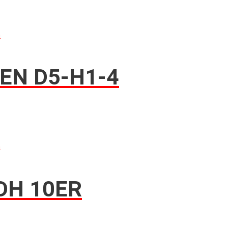
n
EN D5-H1-4
n
DH 10ER