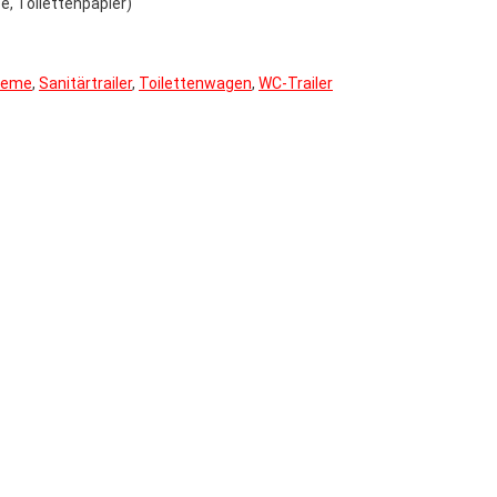
e, Toilettenpapier)
teme
,
Sanitärtrailer
,
Toilettenwagen
,
WC-Trailer