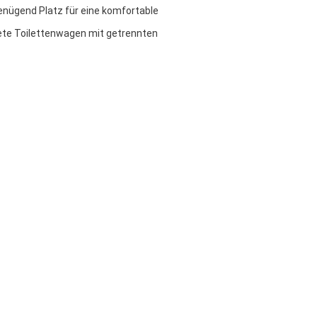
nü­gend Platz für eine kom­fort­able
tete Toilettenwagen mit getrennten