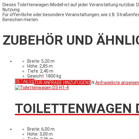
Dieses Toilettenwagen-Mod­ell ist auf jeder Ver­anstal­tung nutzbar. D
Nutzung.
Für öffentliche oder besondere Veranstaltungen, wie z.B. Straßenf
Bereichen mieten.
ZUBEHÖR UND ÄHNLI
Breite: 5,20 m
Höhe: 2,85 m
Tiefe: 2,40 m
Gewicht: 1800 kg
DETAILS
ZUR ANFRAGE HINZUFÜGEN
N
Anfrageliste anzeige
TOILETTENWAGEN 
Breite: 6,00 m
Höhe: 3,00 m