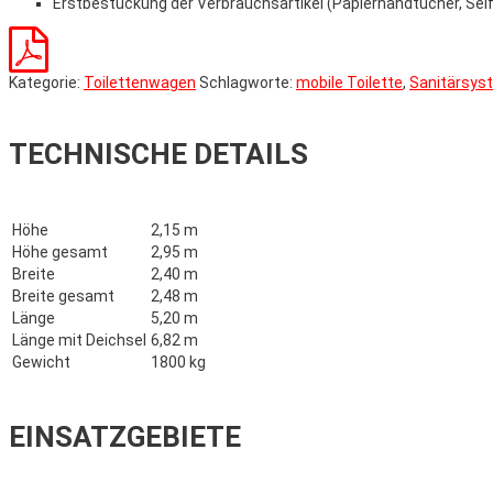
Erstbestückung der Verbrauchsartikel (Papierhandtücher, Seif
Kategorie:
Toilettenwagen
Schlagworte:
mobile Toilette
,
Sanitärsys
TECHNISCHE DETAILS
Höhe
2,15 m
Höhe gesamt
2,95 m
Breite
2,40 m
Breite gesamt
2,48 m
Länge
5,20 m
Länge mit Deichsel
6,82 m
Gewicht
1800 kg
EINSATZGEBIETE