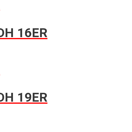
n
DH 16ER
n
DH 19ER