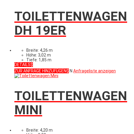
TOILETTENWAGEN
DH 19ER
Breite: 4,26 m
Höhe: 3,02 m
Tiefe: 1,85 m
DETAILS
ZUR ANFRAGE HINZUFÜGEN
N
Anfrageliste anzeigen
TOILETTENWAGEN
MINI
Breite: 4,20 m