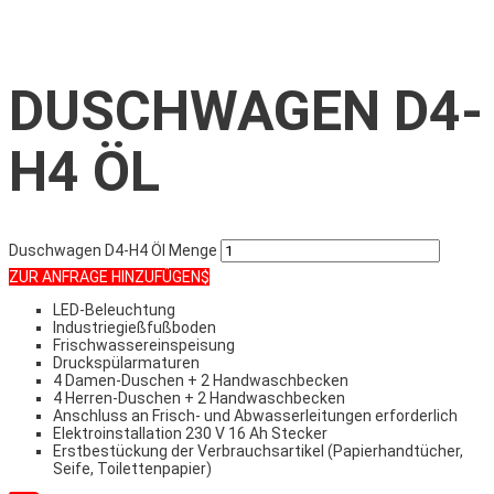
DUSCHWAGEN D4-
H4 ÖL
Duschwagen D4-H4 Öl Menge
ZUR ANFRAGE HINZUFÜGEN
LED-Beleuchtung
Industriegießfußboden
Frischwassereinspeisung
Druckspülarmaturen
4 Damen-Duschen + 2 Handwaschbecken
4 Herren-Duschen + 2 Handwaschbecken
Anschluss an Frisch- und Abwasserleitungen erforderlich
Elektroinstallation 230 V 16 Ah Stecker
Erstbestückung der Verbrauchsartikel (Papierhandtücher,
Seife, Toilettenpapier)