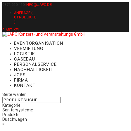
0371 520 410
INFO@JAPO.DE
ANFRAGE (
0
PRODUKTE
)
0-ARTIKEL
EVENTORGANISATION
VERMIETUNG
LOGISTIK
CASEBAU
PERSONALSERVICE
NACHHALTIGKEIT
JOBS
FIRMA
KONTAKT
Seite wählen
Kategorie
Sanitärsysteme
Produkte
Duschwagen
×