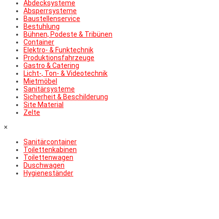
Abdecksysteme
Absperrsysteme
Baustellenservice
Bestuhlung
Bühnen, Podeste & Tribünen
Container
Elektro- & Funktechnik
Produktionsfahrzeuge
Gastro & Catering
Licht-, Ton- & Videotechnik
Mietmöbel
Sanitärsysteme
Sicherheit & Beschilderung
Site Material
Zelte
×
Sanitärcontainer
Toilettenkabinen
Toilettenwagen
Duschwagen
Hygieneständer