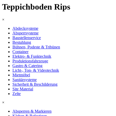
Teppichboden Rips
×
Abdecksysteme
Absperrsysteme
Baustellenservice
Bestuhlung
Bühnen, Podeste & Tribünen
Container
Elektro- & Funktechnik
Produktionsfahrzeuge
Gastro & Catering
Licht-, Ton- & Videotechnik
Mietmöbel
Sanitärsysteme
Sicherheit & Beschilderung
Site Material
Zelte
×
Absperren & Markieren
Kleben & Befestigen