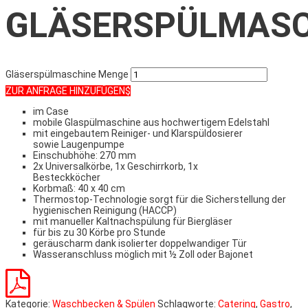
GLÄSERSPÜLMASC
Gläserspülmaschine Menge
ZUR ANFRAGE HINZUFÜGEN
im Case
mobile Glaspülmaschine aus hochwertigem Edelstahl
mit eingebautem Reiniger- und Klarspüldosierer
sowie Laugenpumpe
Einschubhöhe: 270 mm
2x Universalkörbe, 1x Geschirrkorb, 1x
Besteckköcher
Korbmaß: 40 x 40 cm
Thermostop-Technologie sorgt für die Sicherstellung der
hygienischen Reinigung (HACCP)
mit manueller Kaltnachspülung für Biergläser
für bis zu 30 Körbe pro Stunde
geräuscharm dank isolierter doppelwandiger Tür
Wasseranschluss möglich mit ½ Zoll oder Bajonet
Kategorie:
Waschbecken & Spülen
Schlagworte:
Catering
,
Gastro
,