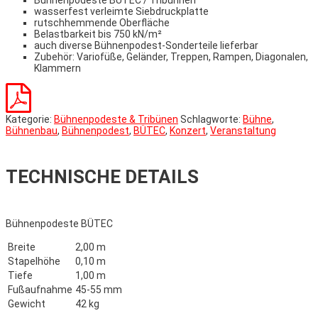
Bühnenpodeste BÜTEC / Tribühnen
wasserfest verleimte Siebdruckplatte
rutschhemmende Oberfläche
Belastbarkeit bis 750 kN/m²
auch diverse Bühnenpodest-Sonderteile lieferbar
Zubehör: Variofüße, Geländer, Treppen, Rampen, Diagonalen,
Klammern
Kategorie:
Bühnenpodeste & Tribünen
Schlagworte:
Bühne
,
Bühnenbau
,
Bühnenpodest
,
BÜTEC
,
Konzert
,
Veranstaltung
TECHNISCHE DETAILS
Bühnenpodeste BÜTEC
Breite
2,00 m
Stapelhöhe
0,10 m
Tiefe
1,00 m
Fußaufnahme
45-55 mm
Gewicht
42 kg