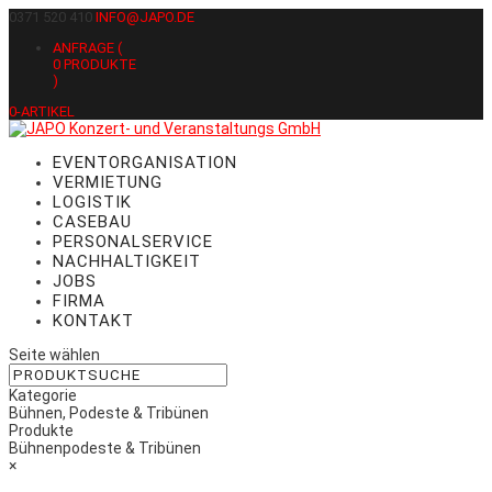
0371 520 410
INFO@JAPO.DE
ANFRAGE (
0
PRODUKTE
)
0-ARTIKEL
EVENTORGANISATION
VERMIETUNG
LOGISTIK
CASEBAU
PERSONALSERVICE
NACHHALTIGKEIT
JOBS
FIRMA
KONTAKT
Seite wählen
Kategorie
Bühnen, Podeste & Tribünen
Produkte
Bühnenpodeste & Tribünen
×