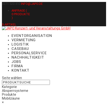
0371 520 410
INFO@JAPO.DE
ANFRAGE (
0
PRODUKTE
)
0-ARTIKEL
EVENTORGANISATION
VERMIETUNG
LOGISTIK
CASEBAU
PERSONALSERVICE
NACHHALTIGKEIT
JOBS
FIRMA
KONTAKT
Seite wählen
Kategorie
Absperrsysteme
Produkte
Mobilzäune
×