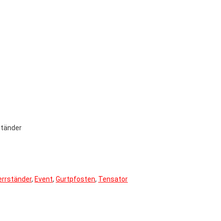
ständer
rrständer
,
Event
,
Gurtpfosten
,
Tensator