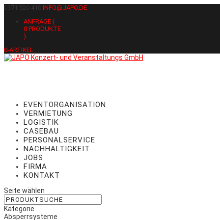
0371 520 410
INFO@JAPO.DE
ANFRAGE (
0
PRODUKTE
)
0-ARTIKEL
EVENTORGANISATION
VERMIETUNG
LOGISTIK
CASEBAU
PERSONALSERVICE
NACHHALTIGKEIT
JOBS
FIRMA
KONTAKT
Seite wählen
Kategorie
Absperrsysteme