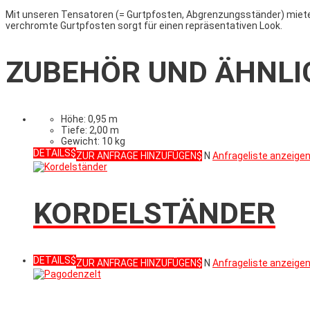
Mit unseren Tensatoren (= Gurtpfosten, Abgrenzungsständer) miete
verchromte Gurtpfosten sorgt für einen repräsentativen Look.
ZUBEHÖR UND ÄHNLI
Höhe: 0,95 m
Tiefe: 2,00 m
Gewicht: 10 kg
DETAILS
ZUR ANFRAGE HINZUFÜGEN
N
Anfrageliste anzeige
KORDELSTÄNDER
DETAILS
ZUR ANFRAGE HINZUFÜGEN
N
Anfrageliste anzeige