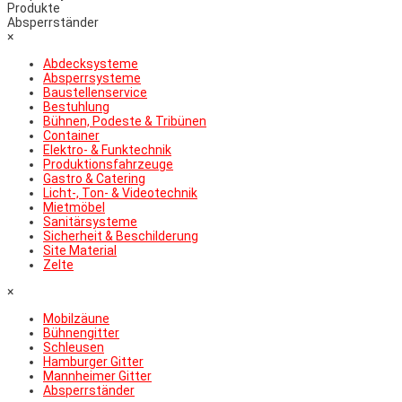
Produkte
Absperrständer
×
Abdecksysteme
Absperrsysteme
Baustellenservice
Bestuhlung
Bühnen, Podeste & Tribünen
Container
Elektro- & Funktechnik
Produktionsfahrzeuge
Gastro & Catering
Licht-, Ton- & Videotechnik
Mietmöbel
Sanitärsysteme
Sicherheit & Beschilderung
Site Material
Zelte
×
Mobilzäune
Bühnengitter
Schleusen
Hamburger Gitter
Mannheimer Gitter
Absperrständer