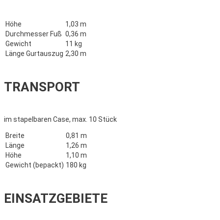
Höhe
1,03 m
Durchmesser Fuß
0,36 m
Gewicht
11 kg
Länge Gurtauszug
2,30 m
TRANSPORT
im stapelbaren Case, max. 10 Stück
Breite
0,81 m
Länge
1,26 m
Höhe
1,10 m
Gewicht (bepackt)
180 kg
EINSATZGEBIETE