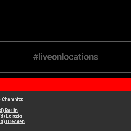
#liveonlocations
) Chemnitz
) Berlin
d) Leipzig
/d) Dresden