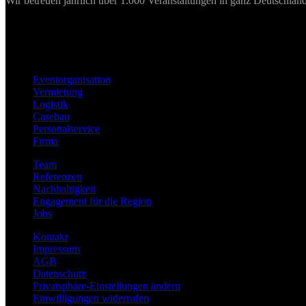
Wir betreuen jährlich über 1.000 Veranstaltungen in ganz Deutschland
Eventorganisation
Vermietung
Logistik
Casebau
Personalservice
Firma
Team
Referenzen
Nachhaltigkeit
Engagement für die Region
Jobs
Kontakt
Impressum
AGB
Datenschutz
Privatsphäre-Einstellungen ändern
Einwilligungen widerrufen