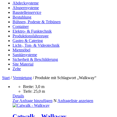
Abdecksysteme
Absperrsysteme
Baustellenservice
Bestuhlung
Bühnen, Podeste & Tribünen
Container
Elektro- & Funktechnik
Produktionsfahrzeuge
Gastro & Catering
Licht-, Ton- & Videotechnik
Mietmöbel
Sanitärsysteme
Sicherheit & Beschilderung
Site Material
Zelte
Start
/
Vermietung
/ Produkte mit Schlagwort „Walkway“
Breite: 3,0 m
Tiefe: 25,0 m
Details
Zur Anfrage hinzufügen
N
Anfrageliste anzeigen
Catwalk – Walkway