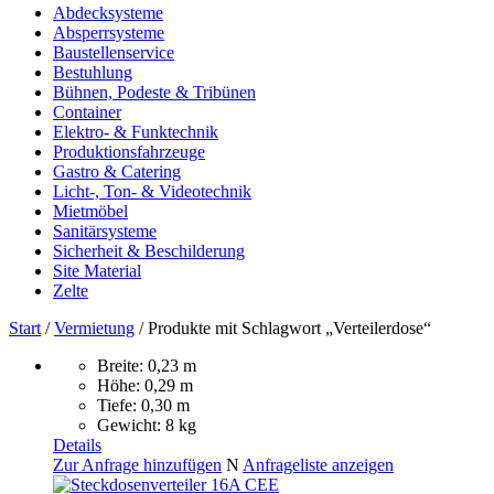
Abdecksysteme
Absperrsysteme
Baustellenservice
Bestuhlung
Bühnen, Podeste & Tribünen
Container
Elektro- & Funktechnik
Produktionsfahrzeuge
Gastro & Catering
Licht-, Ton- & Videotechnik
Mietmöbel
Sanitärsysteme
Sicherheit & Beschilderung
Site Material
Zelte
Start
/
Vermietung
/ Produkte mit Schlagwort „Verteilerdose“
Breite: 0,23 m
Höhe: 0,29 m
Tiefe: 0,30 m
Gewicht: 8 kg
Details
Zur Anfrage hinzufügen
N
Anfrageliste anzeigen