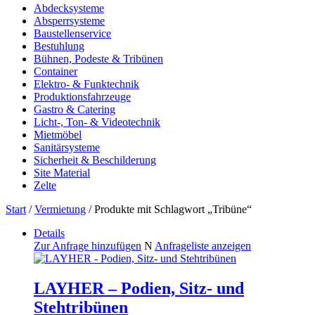
Abdecksysteme
Absperrsysteme
Baustellenservice
Bestuhlung
Bühnen, Podeste & Tribünen
Container
Elektro- & Funktechnik
Produktionsfahrzeuge
Gastro & Catering
Licht-, Ton- & Videotechnik
Mietmöbel
Sanitärsysteme
Sicherheit & Beschilderung
Site Material
Zelte
Start
/
Vermietung
/ Produkte mit Schlagwort „Tribüne“
Details
Zur Anfrage hinzufügen
N
Anfrageliste anzeigen
LAYHER – Podien, Sitz- und
Stehtribünen