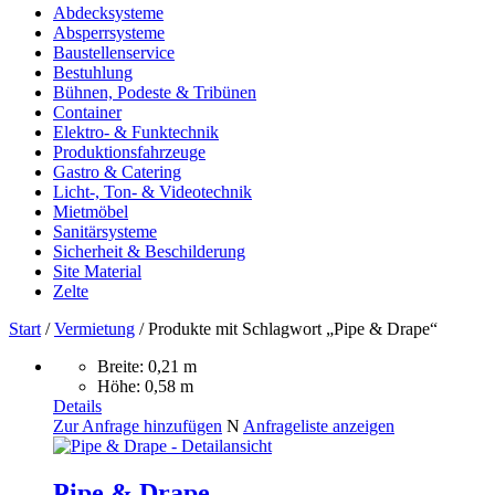
Abdecksysteme
Absperrsysteme
Baustellenservice
Bestuhlung
Bühnen, Podeste & Tribünen
Container
Elektro- & Funktechnik
Produktionsfahrzeuge
Gastro & Catering
Licht-, Ton- & Videotechnik
Mietmöbel
Sanitärsysteme
Sicherheit & Beschilderung
Site Material
Zelte
Start
/
Vermietung
/ Produkte mit Schlagwort „Pipe & Drape“
Breite: 0,21 m
Höhe: 0,58 m
Details
Zur Anfrage hinzufügen
N
Anfrageliste anzeigen
Pipe & Drape