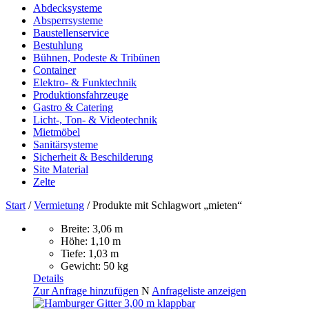
Abdecksysteme
Absperrsysteme
Baustellenservice
Bestuhlung
Bühnen, Podeste & Tribünen
Container
Elektro- & Funktechnik
Produktionsfahrzeuge
Gastro & Catering
Licht-, Ton- & Videotechnik
Mietmöbel
Sanitärsysteme
Sicherheit & Beschilderung
Site Material
Zelte
Start
/
Vermietung
/ Produkte mit Schlagwort „mieten“
Breite: 3,06 m
Höhe: 1,10 m
Tiefe: 1,03 m
Gewicht: 50 kg
Details
Zur Anfrage hinzufügen
N
Anfrageliste anzeigen