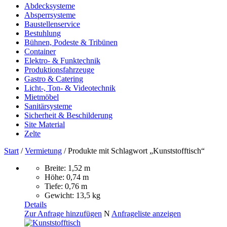
Abdecksysteme
Absperrsysteme
Baustellenservice
Bestuhlung
Bühnen, Podeste & Tribünen
Container
Elektro- & Funktechnik
Produktionsfahrzeuge
Gastro & Catering
Licht-, Ton- & Videotechnik
Mietmöbel
Sanitärsysteme
Sicherheit & Beschilderung
Site Material
Zelte
Start
/
Vermietung
/ Produkte mit Schlagwort „Kunststofftisch“
Breite: 1,52 m
Höhe: 0,74 m
Tiefe: 0,76 m
Gewicht: 13,5 kg
Details
Zur Anfrage hinzufügen
N
Anfrageliste anzeigen