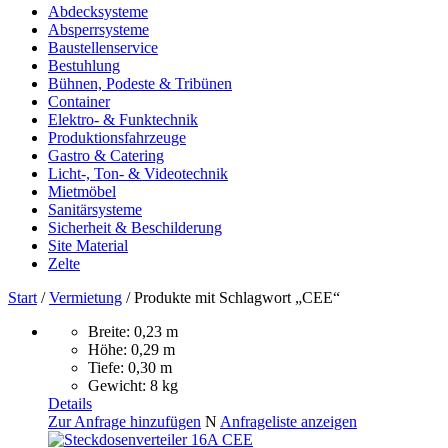
Abdecksysteme
Absperrsysteme
Baustellenservice
Bestuhlung
Bühnen, Podeste & Tribünen
Container
Elektro- & Funktechnik
Produktionsfahrzeuge
Gastro & Catering
Licht-, Ton- & Videotechnik
Mietmöbel
Sanitärsysteme
Sicherheit & Beschilderung
Site Material
Zelte
Start
/
Vermietung
/ Produkte mit Schlagwort „CEE“
Breite: 0,23 m
Höhe: 0,29 m
Tiefe: 0,30 m
Gewicht: 8 kg
Details
Zur Anfrage hinzufügen
N
Anfrageliste anzeigen