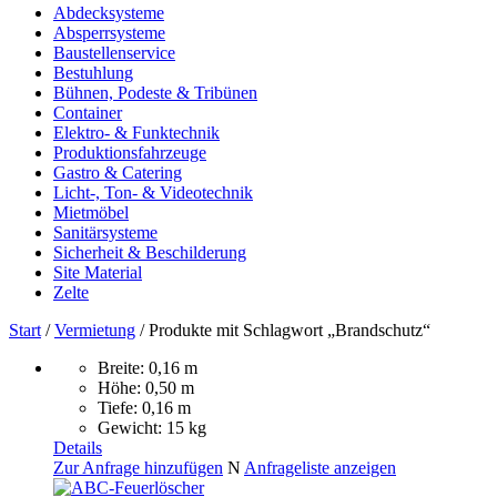
Abdecksysteme
Absperrsysteme
Baustellenservice
Bestuhlung
Bühnen, Podeste & Tribünen
Container
Elektro- & Funktechnik
Produktionsfahrzeuge
Gastro & Catering
Licht-, Ton- & Videotechnik
Mietmöbel
Sanitärsysteme
Sicherheit & Beschilderung
Site Material
Zelte
Start
/
Vermietung
/ Produkte mit Schlagwort „Brandschutz“
Breite: 0,16 m
Höhe: 0,50 m
Tiefe: 0,16 m
Gewicht: 15 kg
Details
Zur Anfrage hinzufügen
N
Anfrageliste anzeigen