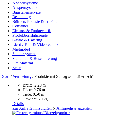
Abdecksysteme
Absperrsysteme
Baustellenservice
Bestuhlung
Bühnen, Podeste & Tribünen
Container
Elektro- & Funktechnik
Produktionsfahrzeuge
Gastro & Catering
Licht-, Ton- & Videotechnik
Mietmöbel
Sanitärsysteme
Sicherheit & Beschilderung
Site Material
Zelte
Start
/
Vermietung
/ Produkte mit Schlagwort „Biertisch“
Breite: 2,20 m
Höhe: 0,76 m
Tiefe: 0,50 m
Gewicht: 20 kg
Details
Zur Anfrage hinzufügen
N
Anfrageliste anzeigen