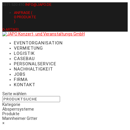
0371 520 410
INFO@JAPO.DE
ANFRAGE (
0
PRODUKTE
)
0-ARTIKEL
EVENTORGANISATION
VERMIETUNG
LOGISTIK
CASEBAU
PERSONALSERVICE
NACHHALTIGKEIT
JOBS
FIRMA
KONTAKT
Seite wählen
Kategorie
Absperrsysteme
Produkte
Mannheimer Gitter
×